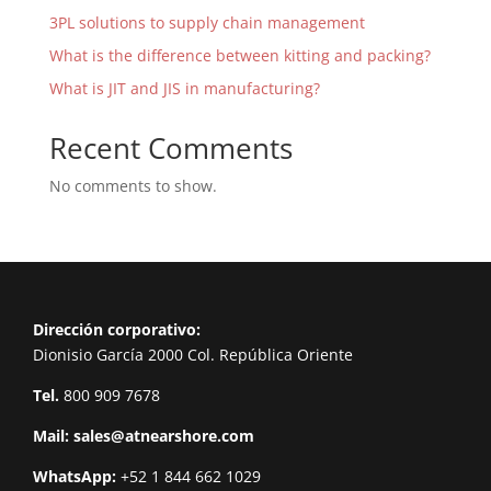
3PL solutions to supply chain management
What is the difference between kitting and packing?
What is JIT and JIS in manufacturing?
Recent Comments
No comments to show.
Dirección corporativo:
Dionisio García 2000 Col. República Oriente
Tel.
800 909 7678
Mail:
sales@atnearshore.com
WhatsApp:
+52 1 844 662 1029