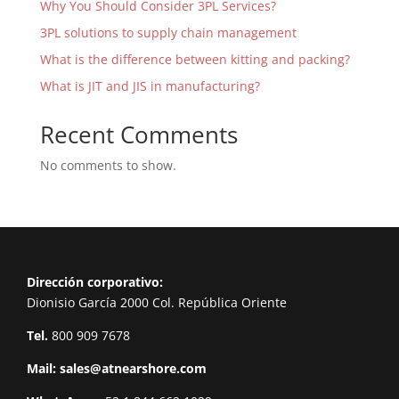
Why You Should Consider 3PL Services?
3PL solutions to supply chain management
What is the difference between kitting and packing?
What is JIT and JIS in manufacturing?
Recent Comments
No comments to show.
Dirección corporativo:
Dionisio García 2000 Col. República Oriente
Tel.
800 909 7678
Mail:
sales@atnearshore.com