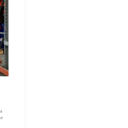
la
ue