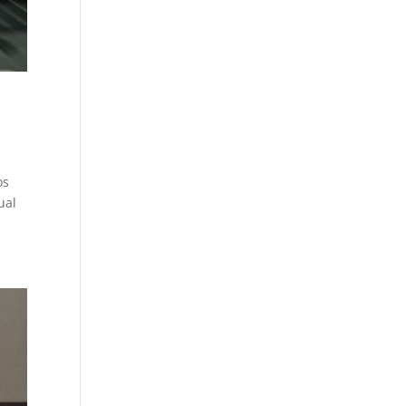
os
ual