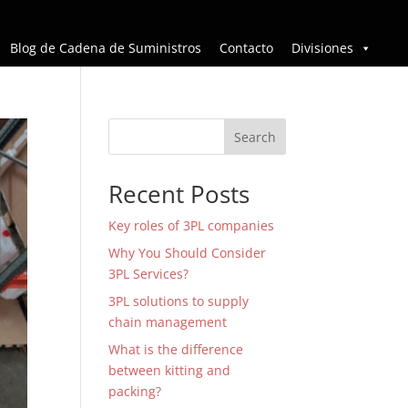
Blog de Cadena de Suministros
Contacto
Divisiones
Search
Recent Posts
Key roles of 3PL companies
Why You Should Consider
3PL Services?
3PL solutions to supply
chain management
What is the difference
between kitting and
packing?